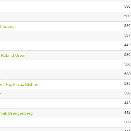
580
580
580
d Krämer
587
442
580
e Roland Urban
580
588
H
585
r / Fa. Franz Richter
580
z
442
442
hnik Drengenberg
588