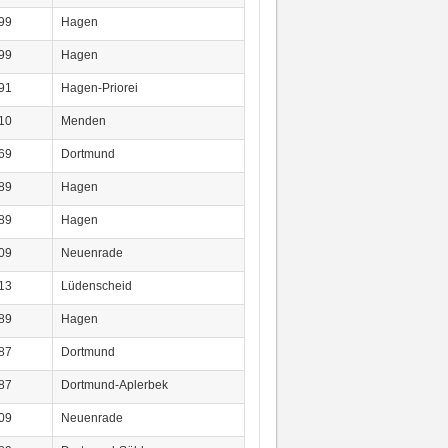
99
Hagen
99
Hagen
91
Hagen-Priorei
10
Menden
69
Dortmund
89
Hagen
89
Hagen
09
Neuenrade
13
Lüdenscheid
89
Hagen
87
Dortmund
87
Dortmund-Aplerbek
09
Neuenrade