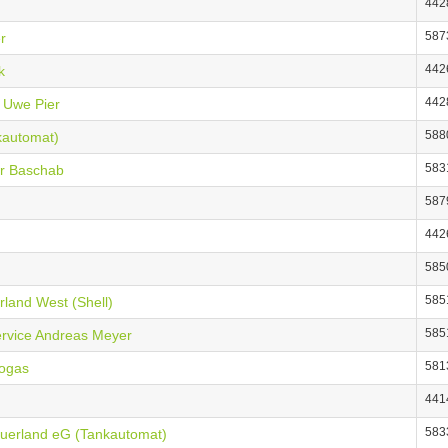
442
587
r
442
k
442
e Uwe Pier
588
nkautomat)
583
er Baschab
587
442
585
585
rland West (Shell)
585
rvice Andreas Meyer
581
togas
441
583
erland eG (Tankautomat)