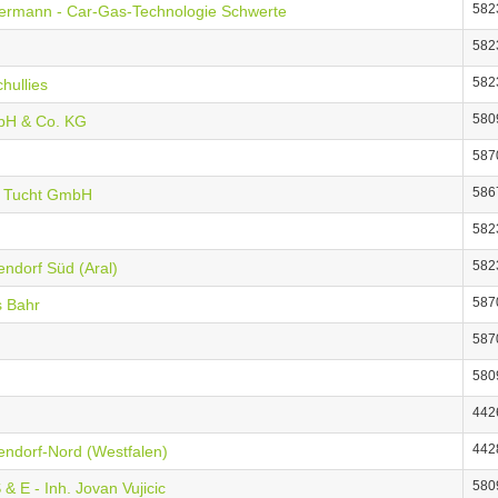
582
rmann - Car-Gas-Technologie Schwerte
582
582
hullies
580
bH & Co. KG
587
586
W. Tucht GmbH
582
582
endorf Süd (Aral)
587
s Bahr
587
580
442
442
endorf-Nord (Westfalen)
580
& E - Inh. Jovan Vujicic