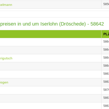
585
ckelmann
itpreisen in und um Iserlohn (Dröschede) - 58642
PL
586
d
586
586
Grigutsch
586
586
586
Rösgen
587
586
586