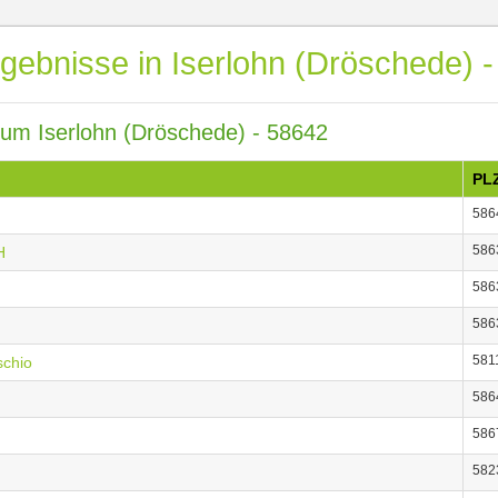
gebnisse in Iserlohn (Dröschede) 
 um Iserlohn (Dröschede) - 58642
PL
586
586
H
586
586
581
schio
586
586
582