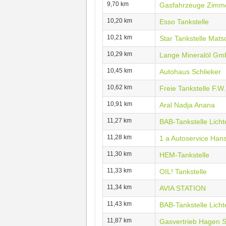
9,70 km
Gasfahrzeuge Zimme
10,20 km
Esso Tankstelle
10,21 km
Star Tankstelle Matsc
10,29 km
Lange Mineralöl Gm
10,45 km
Autohaus Schlieker
10,62 km
Freie Tankstelle F.
10,91 km
Aral Nadja Anana
11,27 km
BAB-Tankstelle Licht
11,28 km
1 a Autoservice Han
11,30 km
HEM-Tankstelle
11,33 km
OIL! Tankstelle
11,34 km
AVIA STATION
11,43 km
BAB-Tankstelle Licht
11,87 km
Gasvertrieb Hagen S 