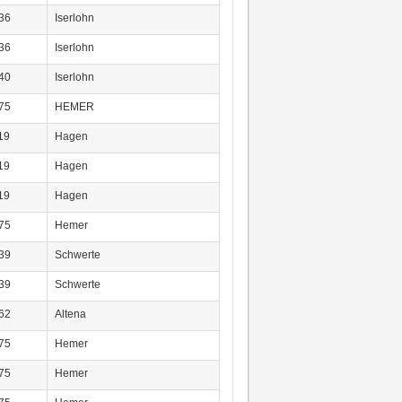
36
Iserlohn
36
Iserlohn
40
Iserlohn
75
HEMER
19
Hagen
19
Hagen
19
Hagen
75
Hemer
39
Schwerte
39
Schwerte
62
Altena
75
Hemer
75
Hemer