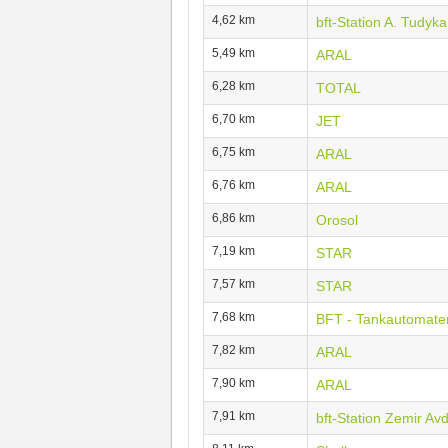
4,62 km
bft-Station A. Tudyka
5,49 km
ARAL
6,28 km
TOTAL
6,70 km
JET
6,75 km
ARAL
6,76 km
ARAL
6,86 km
Orosol
7,19 km
STAR
7,57 km
STAR
7,68 km
BFT - Tankautomate
7,82 km
ARAL
7,90 km
ARAL
7,91 km
bft-Station Zemir Av