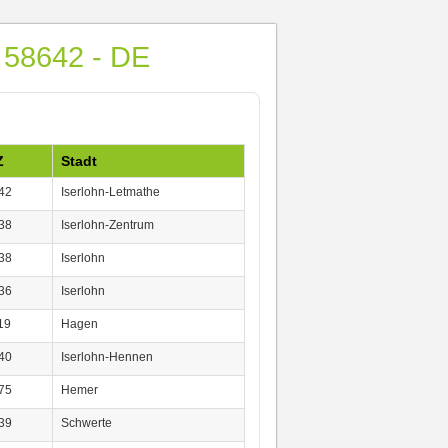
- 58642 - DE
Z
Stadt
42
Iserlohn-Letmathe
38
Iserlohn-Zentrum
38
Iserlohn
36
Iserlohn
19
Hagen
40
Iserlohn-Hennen
75
Hemer
39
Schwerte