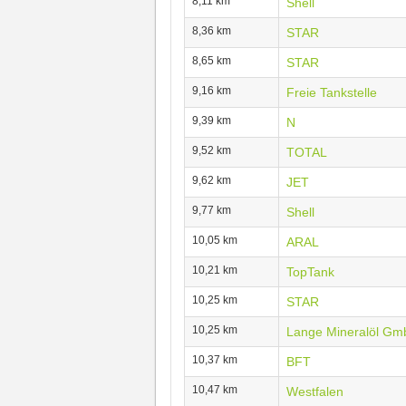
8,11 km
Shell
8,36 km
STAR
8,65 km
STAR
9,16 km
Freie Tankstelle
9,39 km
N
9,52 km
TOTAL
9,62 km
JET
9,77 km
Shell
10,05 km
ARAL
10,21 km
TopTank
10,25 km
STAR
10,25 km
Lange Mineralöl G
10,37 km
BFT
10,47 km
Westfalen