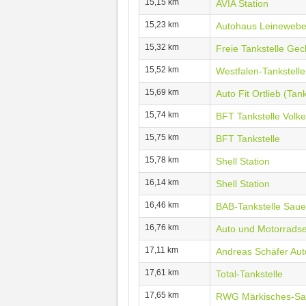
15,15 km
AVIA Station
15,23 km
Autohaus Leinewebe
15,32 km
Freie Tankstelle Gec
15,52 km
Westfalen-Tankstell
15,69 km
Auto Fit Ortlieb (Ta
15,74 km
BFT Tankstelle Volk
15,75 km
BFT Tankstelle
15,78 km
Shell Station
16,14 km
Shell Station
16,46 km
BAB-Tankstelle Saue
16,76 km
Auto und Motorradse
17,11 km
Andreas Schäfer Au
17,61 km
Total-Tankstelle
17,65 km
RWG Märkisches-Sau