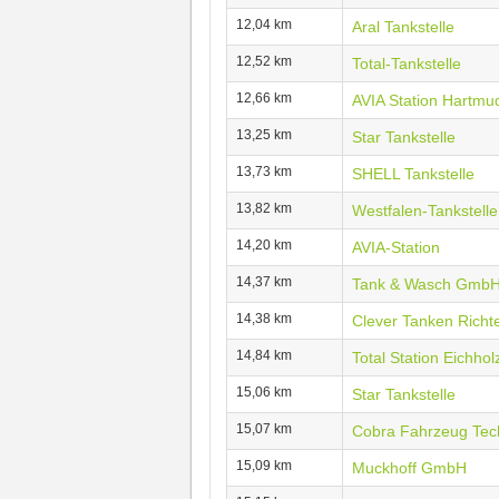
12,04 km
Aral Tankstelle
12,52 km
Total-Tankstelle
12,66 km
AVIA Station Hartmu
13,25 km
Star Tankstelle
13,73 km
SHELL Tankstelle
13,82 km
Westfalen-Tankstell
14,20 km
AVIA-Station
14,37 km
Tank & Wasch Gmb
14,38 km
Clever Tanken Richte
14,84 km
Total Station Eichhol
15,06 km
Star Tankstelle
15,07 km
Cobra Fahrzeug Tec
15,09 km
Muckhoff GmbH