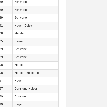
39
Schwerte
39
Schwerte
39
Schwerte
91
Hagen-Delstern
08
Menden
75
Hemer
39
Schwerte
39
Schwerte
08
Menden
08
Menden-Bösperde
97
Hagen
67
Dortmund-Holzen
89
Dortmund
99
Hagen