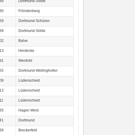
89
Dortmund-Sölde
30
Fröndenberg
69
Dortmund-Schüren
89
Dortmund-Sölde
02
Balve
13
Herdecke
91
Werdohl
65
Dortmund-Wellinghofen
09
Lüdenscheid
13
Lüdenscheid
11
Lüdenscheid
35
Hagen West
41
Dortmund
39
Breckerfeld