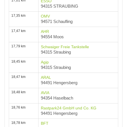
17,01 km
ESSO
94315 STRAUBING
17,35 km
OMV
94571 Schaufling
17,47 km
AHR
94554 Moos
17,79 km
Schwaiger Freie Tankstelle
94315 Straubing
18,45 km
Agip
94315 Straubing
18,47 km
ARAL
94491 Hengersberg
18,48 km
AVIA
94354 Haselbach
18,76 km
Rastpark24 GmbH und Co. KG
94491 Hengersberg
18,78 km
BFT