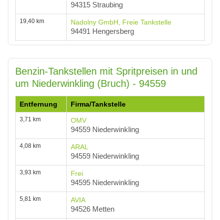
94315 Straubing
19,40 km
Nadolny GmbH, Freie Tankstelle
94491 Hengersberg
Benzin-Tankstellen mit Spritpreisen in und
um Niederwinkling (Bruch) - 94559
Entfernung
Firma/Tankstelle
3,71 km
OMV
94559 Niederwinkling
4,08 km
ARAL
94559 Niederwinkling
3,93 km
Frei
94595 Niederwinkling
5,81 km
AVIA
94526 Metten