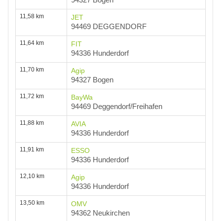
94327 Bogen
11,58 km
JET
94469 DEGGENDORF
11,64 km
FIT
94336 Hunderdorf
11,70 km
Agip
94327 Bogen
11,72 km
BayWa
94469 Deggendorf/Freihafen
11,88 km
AVIA
94336 Hunderdorf
11,91 km
ESSO
94336 Hunderdorf
12,10 km
Agip
94336 Hunderdorf
13,50 km
OMV
94362 Neukirchen