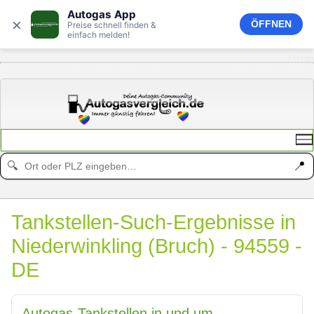
Autogas App
×
ÖFFNEN
Preise schnell finden &
einfach melden!
Anzeige
📍
🔍
Tankstellen-Such-Ergebnisse in
Niederwinkling (Bruch) - 94559 -
DE
Autogas-Tankstellen in und um