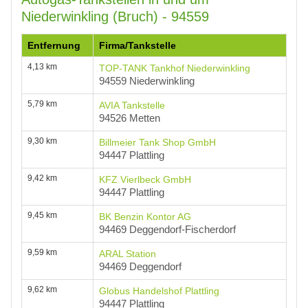
Niederwinkling (Bruch) - 94559
Entfernung
Firma/Tankstelle
4,13 km
TOP-TANK Tankhof Niederwinkling
94559 Niederwinkling
5,79 km
AVIA Tankstelle
94526 Metten
9,30 km
Billmeier Tank Shop GmbH
94447 Plattling
9,42 km
KFZ Vierlbeck GmbH
94447 Plattling
9,45 km
BK Benzin Kontor AG
94469 Deggendorf-Fischerdorf
9,59 km
ARAL Station
94469 Deggendorf
9,62 km
Globus Handelshof Plattling
94447 Plattling