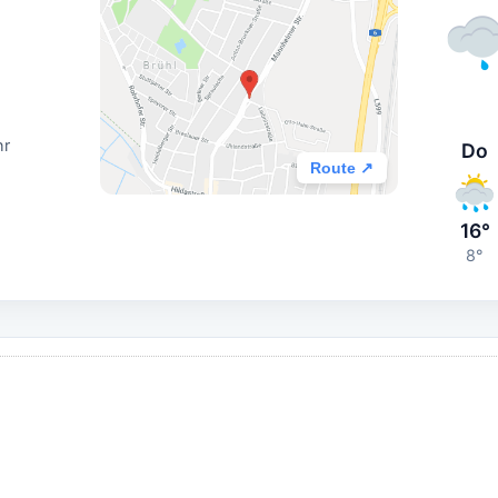
hr
Do
Route ↗
16°
8°