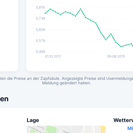
0,819
0,739
0,659
0,579
0,499
01.10.2011
09.08.2015
en die Preise an der Zapfsäule. Angezeigte Preise sind Usermeldunge
Meldung geändert haben.
nen
Lage
Wetter
Mi