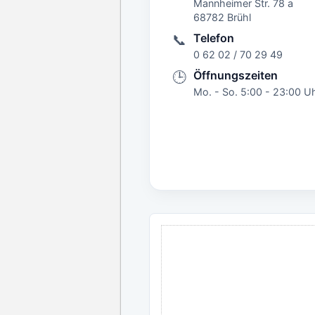
Mannheimer Str. 78 a
68782 Brühl
Telefon
📞
0 62 02 / 70 29 49
Öffnungszeiten
🕒
Mo. - So. 5:00 - 23:00 U