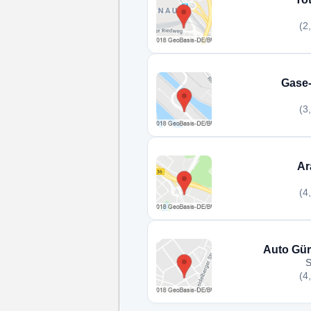
(2
Gase-
(3
Ar
(4
Auto Gü
S
(4