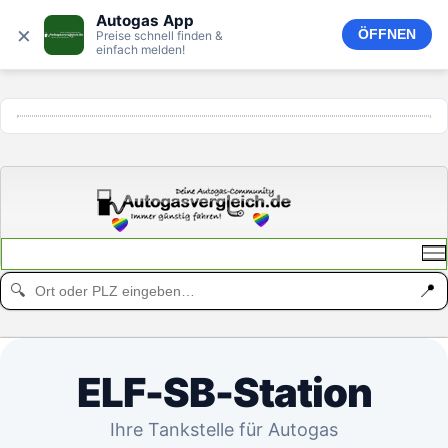
Autogas App
×
ÖFFNEN
Preise schnell finden &
einfach melden!
ANZEIGE
📍
🔍
ELF-SB-Station
Ihre Tankstelle für Autogas