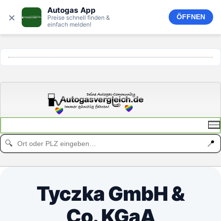
Autogas App
×
ÖFFNEN
Preise schnell finden &
einfach melden!
ANZEIGE
📍
🔍
Tyczka GmbH &
Co. KGaA