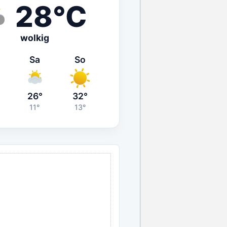
28°C
wolkig
Sa
So
26°
32°
11°
13°
ANZEIGE