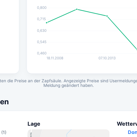
0,800
0,715
0,630
0,545
0,460
18.11.2008
07.10.2013
en die Preise an der Zapfsäule. Angezeigte Preise sind Usermeldunge
Meldung geändert haben.
nen
Lage
Wetter
Don
(1)