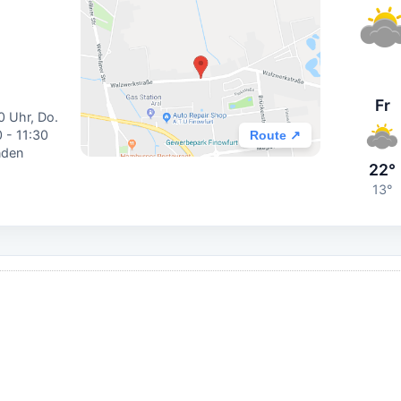
Fr
00 Uhr, Do.
0 - 11:30
Route ↗
nden
22°
13°