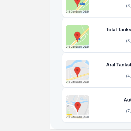
(3
Total Tanks
(3
Aral Tanks
(4
Aut
(7