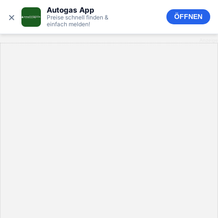
Autogas App
×
ÖFFNEN
Preise schnell finden &
einfach melden!
Anzeige