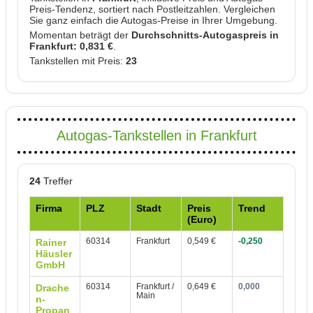
Preis-Tendenz, sortiert nach Postleitzahlen. Vergleichen
Sie ganz einfach die Autogas-Preise in Ihrer Umgebung.
Momentan beträgt der
Durchschnitts-Autogaspreis in
Frankfurt: 0,831 €
.
Tankstellen mit Preis:
23
Autogas-Tankstellen in Frankfurt
24
Treffer
Firma
PLZ
Stadt
Preis
Trend
(Euro)
60314
Frankfurt
0,549 €
-0,250
Rainer
Häusler
GmbH
60314
Frankfurt /
0,649 €
0,000
Drache
Main
n-
Propan