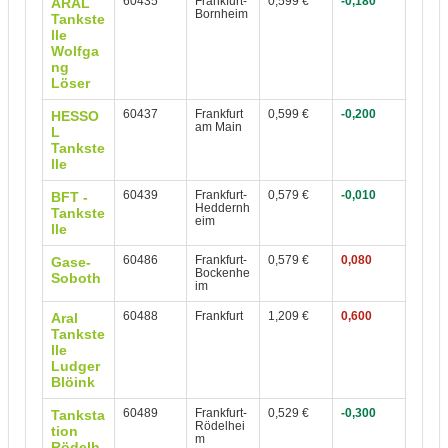
60435
Frankfurt-
0,599 €
-0,180
ARAL
Bornheim
Tankste
lle
Wolfga
ng
Löser
60437
Frankfurt
0,599 €
-0,200
HESSO
am Main
L
Tankste
lle
60439
Frankfurt-
0,579 €
-0,010
BFT -
Heddernh
Tankste
eim
lle
60486
Frankfurt-
0,579 €
0,080
Gase-
Bockenhe
Soboth
im
60488
Frankfurt
1,209 €
0,600
Aral
Tankste
lle
Ludger
Blöink
60489
Frankfurt-
0,529 €
-0,300
Tanksta
Rödelhei
tion
m
Rödelh