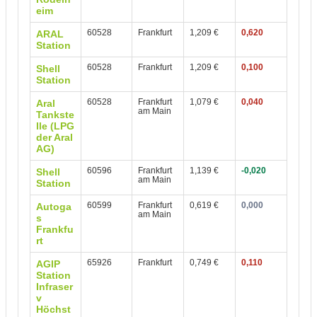
eim
60528
Frankfurt
1,209 €
0,620
ARAL
Station
60528
Frankfurt
1,209 €
0,100
Shell
Station
60528
Frankfurt
1,079 €
0,040
Aral
am Main
Tankste
lle (LPG
der Aral
AG)
60596
Frankfurt
1,139 €
-0,020
Shell
am Main
Station
60599
Frankfurt
0,619 €
0,000
Autoga
am Main
s
Frankfu
rt
65926
Frankfurt
0,749 €
0,110
AGIP
Station
Infraser
v
Höchst