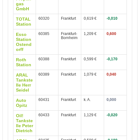
gas
GmbH
60320
Frankfurt
0,619 €
-0,010
TOTAL
Station
60385
Frankfurt-
1,209 €
0,600
Esso
Bornheim
Station
Ostend
orff
60388
Frankfurt
0,599 €
-0,170
Roth
Station
60389
Frankfurt
1,079 €
0,040
ARAL
Tankste
lle Herr
Seidel
60431
Frankfurt
k. A.
0,000
Auto
Opitz
60433
Frankfurt
1,129 €
-0,020
Oil!
Tankste
lle Peter
Dietrich