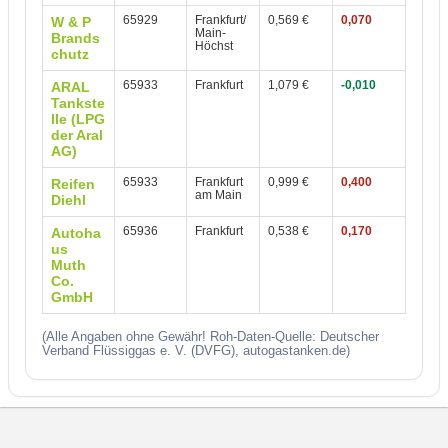
65929
Frankfurt/
0,569 €
0,070
W & P
Main-
Brands
Höchst
chutz
65933
Frankfurt
1,079 €
-0,010
ARAL
Tankste
lle (LPG
der Aral
AG)
65933
Frankfurt
0,999 €
0,400
Reifen
am Main
Diehl
65936
Frankfurt
0,538 €
0,170
Autoha
us
Muth
Co.
GmbH
(Alle Angaben ohne Gewähr! Roh-Daten-Quelle: Deutscher
Verband Flüssiggas e. V. (DVFG), autogastanken.de)