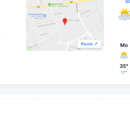
S
r
Route ↗
Mo
35°
17°