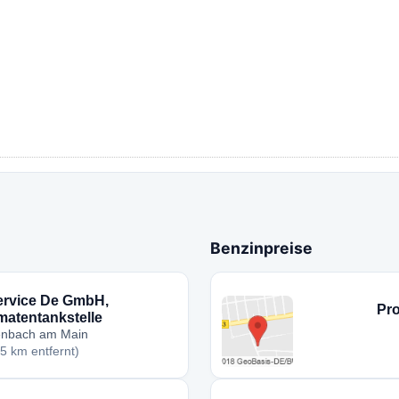
Benzinpreise
ervice De GmbH,
Pro
atentankstelle
enbach am Main
,5 km entfernt)