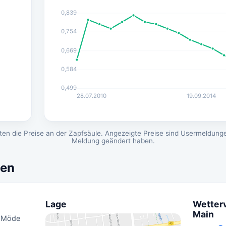
0,839
0,754
0,669
0,584
0,499
28.07.2010
19.09.2014
en die Preise an der Zapfsäule. Angezeigte Preise sind Usermeldunge
Meldung geändert haben.
nen
Lage
Wetter
Main
n Möde