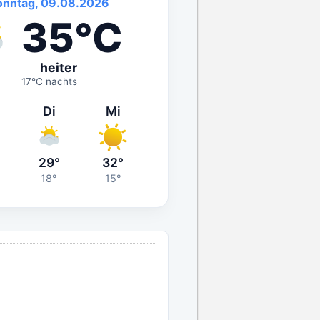
onntag, 09.08.2026
35°C
heiter
17°C nachts
Di
Mi
29°
32°
18°
15°
ANZEIGE