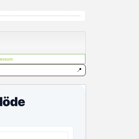
ANZEIGE
ressum
📍
Möde
ANZEIGE