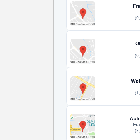
Fre
(0
O
(0
Wol
(1
Auto
Fra
(2