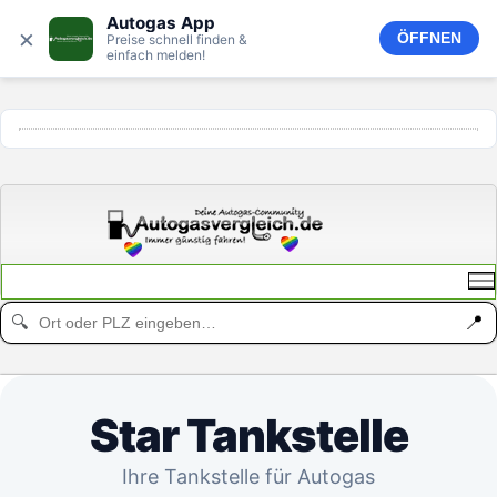
Autogas App
×
ÖFFNEN
Preise schnell finden &
einfach melden!
ANZEIGE
📍
🔍
Star Tankstelle
Ihre Tankstelle für Autogas