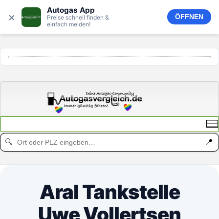
Autogas App
×
ÖFFNEN
Preise schnell finden &
einfach melden!
ANZEIGE
📍
🔍
Aral Tankstelle
Uwe Vollertsen