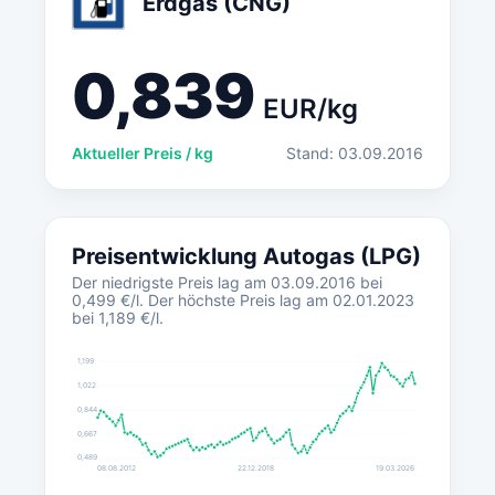
Erdgas (CNG)
0,839
EUR/kg
Aktueller Preis / kg
Stand: 03.09.2016
Preisentwicklung Autogas (LPG)
Der niedrigste Preis lag am 03.09.2016 bei
0,499 €/l. Der höchste Preis lag am 02.01.2023
bei 1,189 €/l.
1,199
1,022
0,844
0,667
0,489
08.08.2012
22.12.2018
19.03.2026