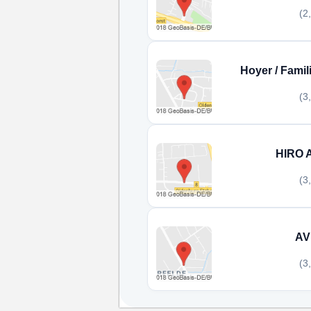
(2
Hoyer / Famil
(3
HIRO 
(3
AV
(3