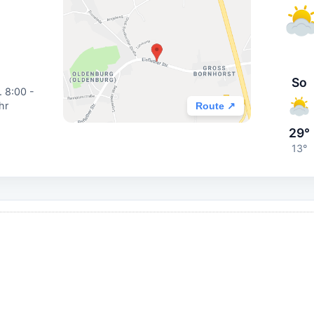
So
. 8:00 -
hr
Route ↗
29°
13°