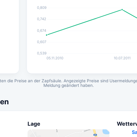
0,809
0,742
0,674
0,607
0,539
05.11.2010
10.07.2011
en die Preise an der Zapfsäule. Angezeigte Preise sind Usermeldunge
Meldung geändert haben.
nen
Lage
Wetter
S