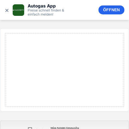
Autogas App
×
ÖFFNEN
Preise schnell finden &
einfach melden!
ANZEIGE