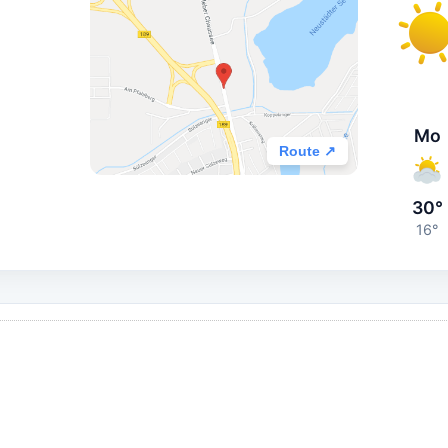
Mo
Route ↗
30°
16°