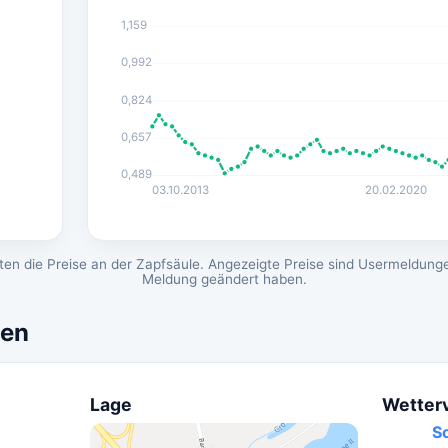
1,159
0,992
0,824
0,657
0,489
03.10.2013
20.02.2020
en die Preise an der Zapfsäule. Angezeigte Preise sind Usermeldunge
Meldung geändert haben.
nen
Lage
Wetter
S