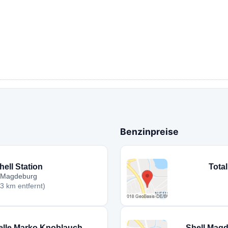
Benzinpreise
hell Station
Tota
Magdeburg
,3 km entfernt)
elle Marko Knoblauch
Shell Mag