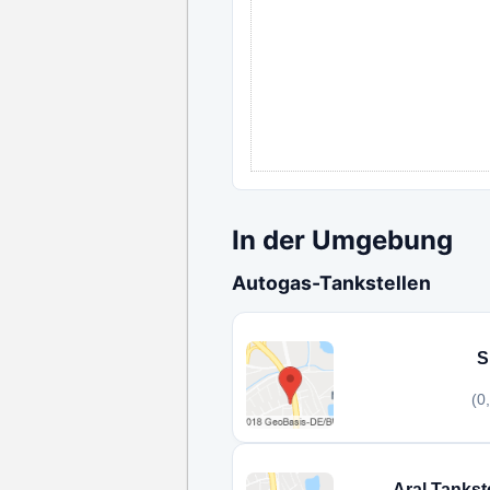
In der Umgebung
Autogas-Tankstellen
S
(0
Aral Tankst