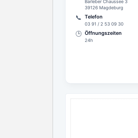
Barleber Chaussee 3
39126 Magdeburg
Telefon
📞
03 91 / 2 53 09 30
Öffnungszeiten
🕒
24h