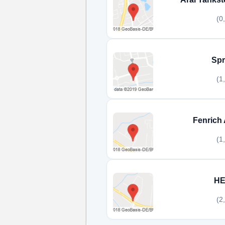
(0
Spr
(1
Fenrich
(1
HE
(2