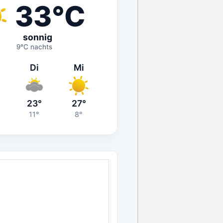
33°C
sonnig
9°C nachts
Di
Mi
23°
27°
11°
8°
ANZEIGE