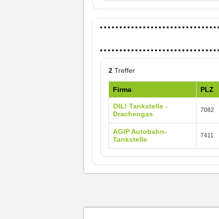
2
Treffer
Firma
PLZ
OIL! Tankstelle -
7082
Drachengas
AGIP Autobahn-
7411
Tankstelle