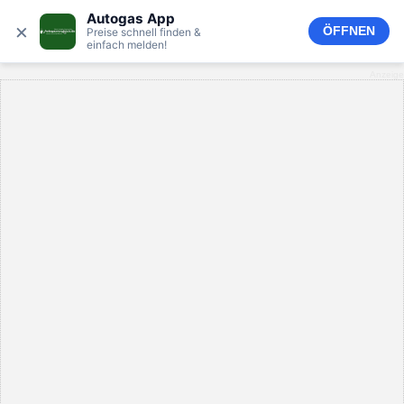
Autogas App
×
ÖFFNEN
Preise schnell finden &
einfach melden!
Anzeige