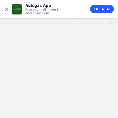
Autogas App
×
ÖFFNEN
Preise schnell finden &
einfach melden!
Anzeige