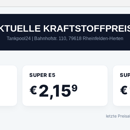
KTUELLE KRAFTSTOFFPREI
Tankpool24 | Bahnhofstr. 110, 79618 Rheinfelden-Herten
SUPER E5
SUP
2,15
9
€
€
letzte Preis