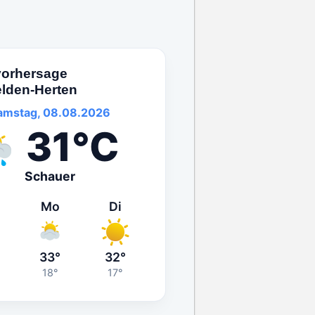
vorhersage
elden-Herten
amstag, 08.08.2026
31°C
Schauer
Mo
Di
33°
32°
18°
17°