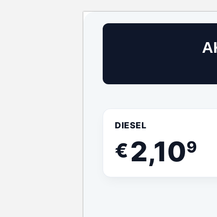
A
DIESEL
2,10
9
€