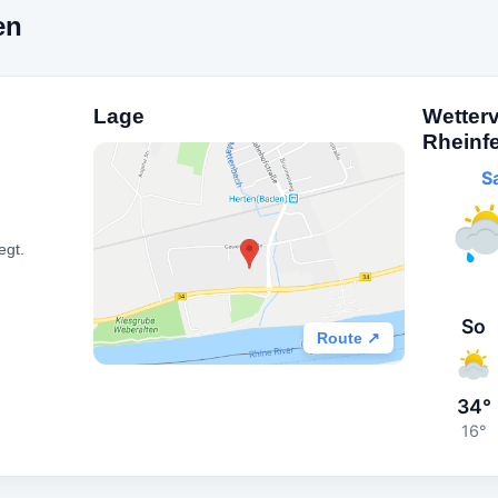
en
Lage
Wetter
Rheinf
S
egt.
So
Route ↗
34°
16°