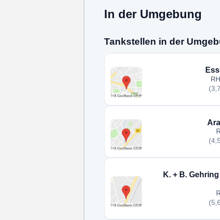
In der Umgebung
Tankstellen in der Umge
Ess
RH
(3,
Ara
R
(4,
K. + B. Gehrin
R
(5,