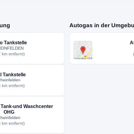
bung
Autogas in der Umgeb
o Tankstelle
A
EINFELDEN
7 km entfernt)
l Tankstelle
heinfelden
5 km entfernt)
g Tank-und Waschcenter
OHG
heinfelden
6 km entfernt)