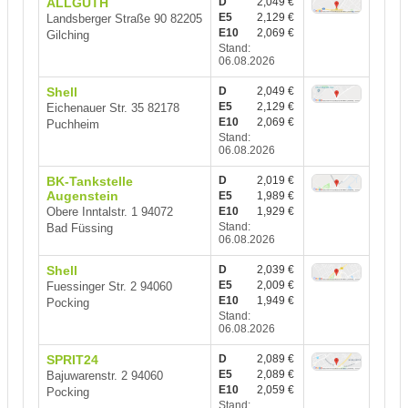
ALLGUTH
D
2,049 €
E5
2,129 €
Landsberger Straße 90 82205
E10
2,069 €
Gilching
Stand:
06.08.2026
Shell
D
2,049 €
E5
2,129 €
Eichenauer Str. 35 82178
E10
2,069 €
Puchheim
Stand:
06.08.2026
BK-Tankstelle
D
2,019 €
Augenstein
E5
1,989 €
Obere Inntalstr. 1 94072
E10
1,929 €
Stand:
Bad Füssing
06.08.2026
Shell
D
2,039 €
E5
2,009 €
Fuessinger Str. 2 94060
E10
1,949 €
Pocking
Stand:
06.08.2026
SPRIT24
D
2,089 €
E5
2,089 €
Bajuwarenstr. 2 94060
E10
2,059 €
Pocking
Stand: