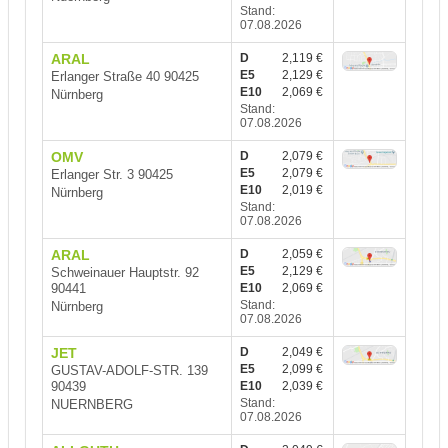
Stand:
07.08.2026
ARAL
D
2,119 €
E5
2,129 €
Erlanger Straße 40 90425
E10
2,069 €
Nürnberg
Stand:
07.08.2026
OMV
D
2,079 €
E5
2,079 €
Erlanger Str. 3 90425
E10
2,019 €
Nürnberg
Stand:
07.08.2026
ARAL
D
2,059 €
E5
2,129 €
Schweinauer Hauptstr. 92
90441
E10
2,069 €
Stand:
Nürnberg
07.08.2026
JET
D
2,049 €
E5
2,099 €
GUSTAV-ADOLF-STR. 139
90439
E10
2,039 €
Stand:
NUERNBERG
07.08.2026