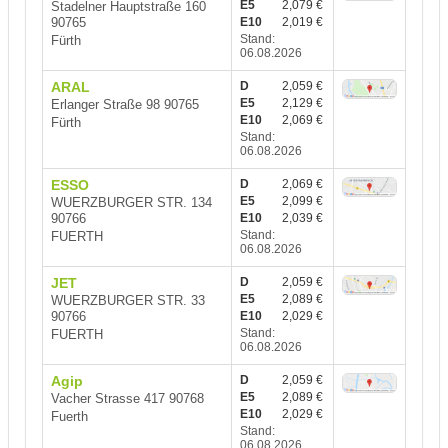
E5
2,079 €
Stadelner Hauptstraße 160
90765
E10
2,019 €
Stand:
Fürth
06.08.2026
ARAL
D
2,059 €
E5
2,129 €
Erlanger Straße 98 90765
E10
2,069 €
Fürth
Stand:
06.08.2026
ESSO
D
2,069 €
E5
2,099 €
WUERZBURGER STR. 134
90766
E10
2,039 €
Stand:
FUERTH
06.08.2026
JET
D
2,059 €
E5
2,089 €
WUERZBURGER STR. 33
90766
E10
2,029 €
Stand:
FUERTH
06.08.2026
Agip
D
2,059 €
E5
2,089 €
Vacher Strasse 417 90768
E10
2,029 €
Fuerth
Stand:
06.08.2026