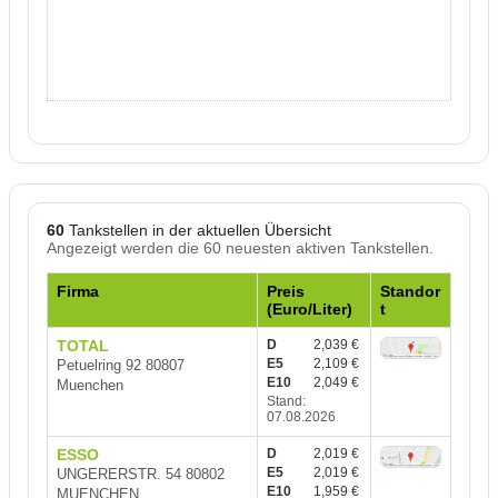
60
Tankstellen in der aktuellen Übersicht
Angezeigt werden die 60 neuesten aktiven Tankstellen.
Firma
Preis
Standor
(Euro/Liter)
t
TOTAL
D
2,039 €
E5
2,109 €
Petuelring 92 80807
E10
2,049 €
Muenchen
Stand:
07.08.2026
ESSO
D
2,019 €
E5
2,019 €
UNGERERSTR. 54 80802
E10
1,959 €
MUENCHEN