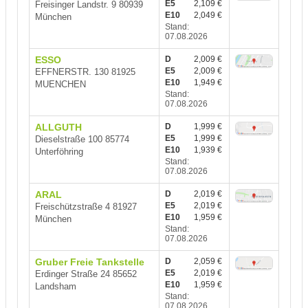
E5
2,109 €
Freisinger Landstr. 9 80939
E10
2,049 €
München
Stand:
07.08.2026
ESSO
D
2,009 €
E5
2,009 €
EFFNERSTR. 130 81925
E10
1,949 €
MUENCHEN
Stand:
07.08.2026
ALLGUTH
D
1,999 €
E5
1,999 €
Dieselstraße 100 85774
E10
1,939 €
Unterföhring
Stand:
07.08.2026
ARAL
D
2,019 €
E5
2,019 €
Freischützstraße 4 81927
E10
1,959 €
München
Stand:
07.08.2026
Gruber Freie Tankstelle
D
2,059 €
E5
2,019 €
Erdinger Straße 24 85652
E10
1,959 €
Landsham
Stand:
07.08.2026