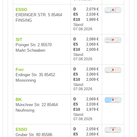
ESSO
D
2,079 €
E5
2,039 €
ERDINGER STR. 5 85464
E10
1,989 €
FINSING
Stand:
07.08.2026
SIT
D
2,089 €
E5
2,069 €
Poinger Str. 2 85570
E10
2,009 €
Markt Schwaben
Stand:
07.08.2026
Frei
D
2,069 €
E5
2,069 €
Erdinger Str. 35 85452
E10
2,009 €
Moosinning
Stand:
07.08.2026
BK
D
2,069 €
E5
2,039 €
Münchner Str. 22 85464
E10
1,979 €
Neufinsing
Stand:
07.08.2026
ESSO
D
2,059 €
E5
2,069 €
Gruber Str. 80 85586