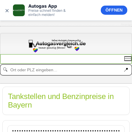
Autogas App
×
ÖFFNEN
Preise schnell finden &
einfach melden!
Anzeige
📍
🔍
Tankstellen und Benzinpreise in
Bayern