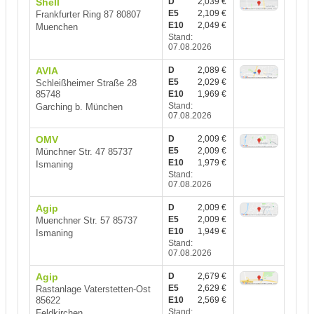
Shell
D
2,039 €
E5
2,109 €
Frankfurter Ring 87 80807
E10
2,049 €
Muenchen
Stand:
07.08.2026
AVIA
D
2,089 €
E5
2,029 €
Schleißheimer Straße 28
85748
E10
1,969 €
Stand:
Garching b. München
07.08.2026
OMV
D
2,009 €
E5
2,009 €
Münchner Str. 47 85737
E10
1,979 €
Ismaning
Stand:
07.08.2026
Agip
D
2,009 €
E5
2,009 €
Muenchner Str. 57 85737
E10
1,949 €
Ismaning
Stand:
07.08.2026
Agip
D
2,679 €
E5
2,629 €
Rastanlage Vaterstetten-Ost
85622
E10
2,569 €
Stand:
Feldkirchen