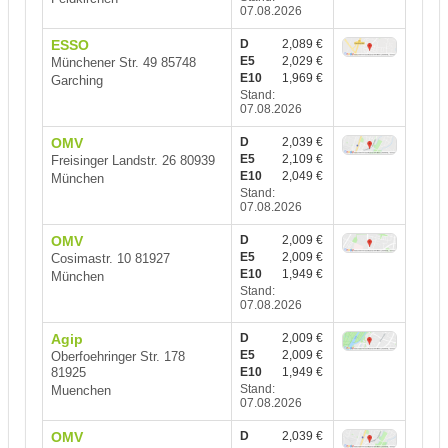
07.08.2026
ESSO
D
2,089 €
E5
2,029 €
Münchener Str. 49 85748
E10
1,969 €
Garching
Stand:
07.08.2026
OMV
D
2,039 €
E5
2,109 €
Freisinger Landstr. 26 80939
E10
2,049 €
München
Stand:
07.08.2026
OMV
D
2,009 €
E5
2,009 €
Cosimastr. 10 81927
E10
1,949 €
München
Stand:
07.08.2026
Agip
D
2,009 €
E5
2,009 €
Oberfoehringer Str. 178
81925
E10
1,949 €
Stand:
Muenchen
07.08.2026
OMV
D
2,039 €