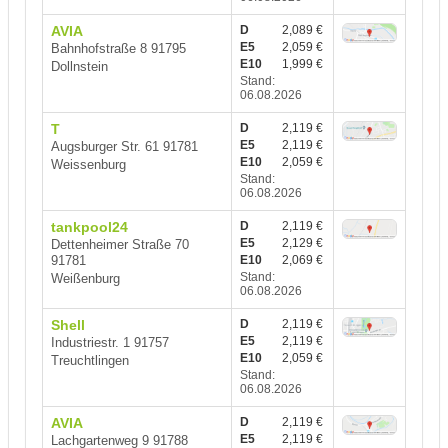
AVIA
D
2,089 €
E5
2,059 €
Bahnhofstraße 8 91795
E10
1,999 €
Dollnstein
Stand:
06.08.2026
T
D
2,119 €
E5
2,119 €
Augsburger Str. 61 91781
E10
2,059 €
Weissenburg
Stand:
06.08.2026
tankpool24
D
2,119 €
E5
2,129 €
Dettenheimer Straße 70
91781
E10
2,069 €
Stand:
Weißenburg
06.08.2026
Shell
D
2,119 €
E5
2,119 €
Industriestr. 1 91757
E10
2,059 €
Treuchtlingen
Stand:
06.08.2026
AVIA
D
2,119 €
E5
2,119 €
Lachgartenweg 9 91788