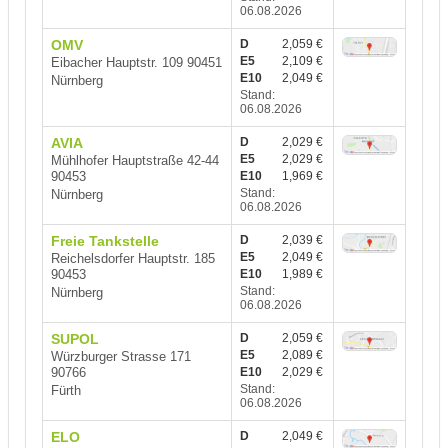
06.08.2026
OMV
D
2,059 €
E5
2,109 €
Eibacher Hauptstr. 109 90451
E10
2,049 €
Nürnberg
Stand:
06.08.2026
AVIA
D
2,029 €
E5
2,029 €
Mühlhofer Hauptstraße 42-44
90453
E10
1,969 €
Stand:
Nürnberg
06.08.2026
Freie Tankstelle
D
2,039 €
E5
2,049 €
Reichelsdorfer Hauptstr. 185
90453
E10
1,989 €
Stand:
Nürnberg
06.08.2026
SUPOL
D
2,059 €
E5
2,089 €
Würzburger Strasse 171
90766
E10
2,029 €
Stand:
Fürth
06.08.2026
ELO
D
2,049 €