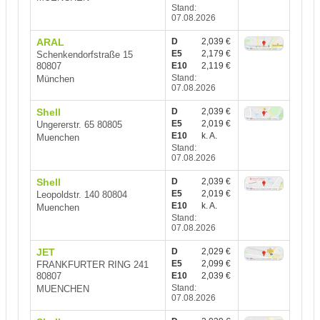
Stand:
07.08.2026
ARAL
D
2,039 €
E5
2,179 €
Schenkendorfstraße 15
80807
E10
2,119 €
Stand:
München
07.08.2026
Shell
D
2,039 €
E5
2,019 €
Ungererstr. 65 80805
E10
k. A.
Muenchen
Stand:
07.08.2026
Shell
D
2,039 €
E5
2,019 €
Leopoldstr. 140 80804
E10
k. A.
Muenchen
Stand:
07.08.2026
JET
D
2,029 €
E5
2,099 €
FRANKFURTER RING 241
80807
E10
2,039 €
Stand:
MUENCHEN
07.08.2026