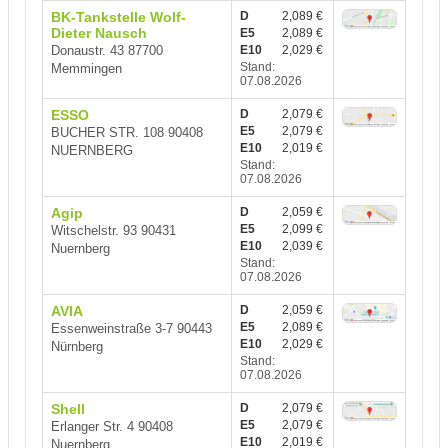
BK-Tankstelle Wolf-
D
2,089 €
Dieter Nausch
E5
2,089 €
Donaustr. 43 87700
E10
2,029 €
Stand:
Memmingen
07.08.2026
ESSO
D
2,079 €
E5
2,079 €
BUCHER STR. 108 90408
E10
2,019 €
NUERNBERG
Stand:
07.08.2026
Agip
D
2,059 €
E5
2,099 €
Witschelstr. 93 90431
E10
2,039 €
Nuernberg
Stand:
07.08.2026
AVIA
D
2,059 €
E5
2,089 €
Essenweinstraße 3-7 90443
E10
2,029 €
Nürnberg
Stand:
07.08.2026
Shell
D
2,079 €
E5
2,079 €
Erlanger Str. 4 90408
E10
2,019 €
Nuernberg