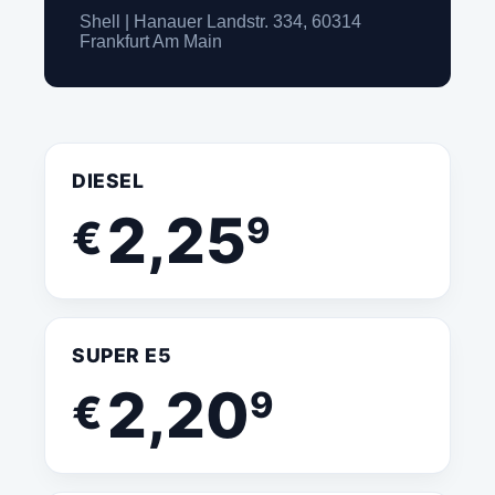
Shell | Hanauer Landstr. 334, 60314
Frankfurt Am Main
DIESEL
2,25
9
€
SUPER E5
2,20
9
€