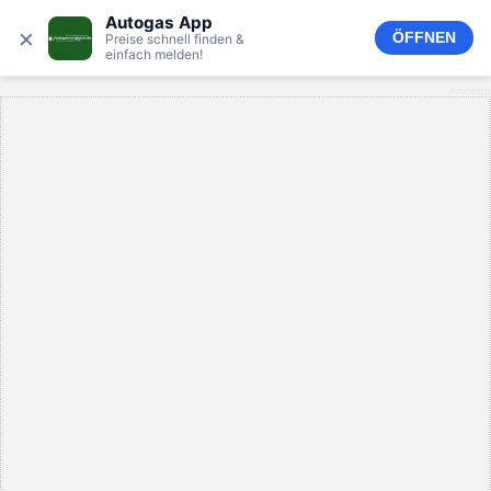
Autogas App
×
ÖFFNEN
Preise schnell finden &
einfach melden!
Anzeige