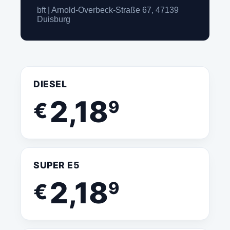
bft | Arnold-Overbeck-Straße 67, 47139
Duisburg
DIESEL
2,18
9
€
SUPER E5
2,18
9
€