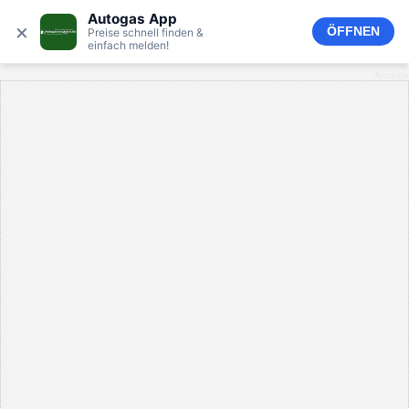
Autogas App
×
ÖFFNEN
Preise schnell finden &
einfach melden!
Anzeige