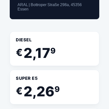
ARAL | Bottroper Straße 298a, 45356
Essen
DIESEL
2,17
9
€
SUPER E5
2,26
9
€