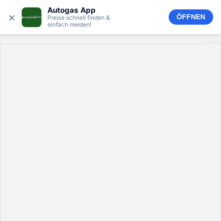
Autogas App
×
ÖFFNEN
Preise schnell finden &
einfach melden!
Anzeige