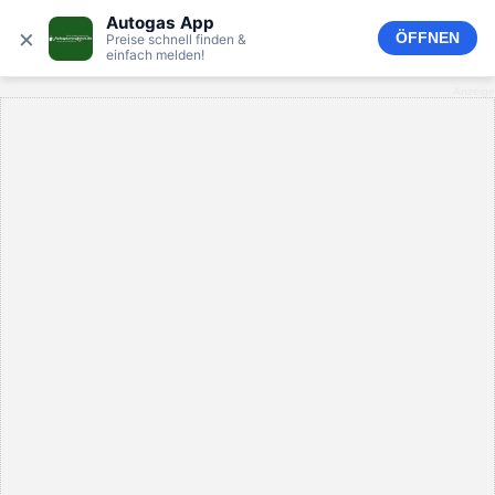
Autogas App
×
ÖFFNEN
Preise schnell finden &
einfach melden!
Anzeige