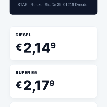
STAR | Reicker Straße 35, 01219 Dresden
DIESEL
2,14
9
€
SUPER E5
2,17
9
€