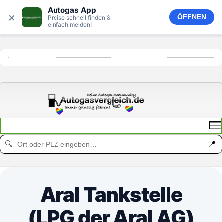
Autogas App
×
ÖFFNEN
Preise schnell finden &
einfach melden!
ANZEIGE
📍
🔍
Aral Tankstelle
(LPG der Aral AG)