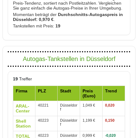
Preis-Tendenz, sortiert nach Postleitzahlen. Vergleichen
Sie ganz einfach die Autogas-Preise in Ihrer Umgebung.
Momentan beträgt der
Durchschnitts-Autogaspreis in
Düsseldorf: 0,970 €
.
Tankstellen mit Preis:
19
Autogas-Tankstellen in Düsseldorf
19
Treffer
Firma
PLZ
Stadt
Preis
Trend
(Euro)
40221
Düsseldor
1,049 €
0,020
ARAL-
f
Center
40223
Düsseldor
1,199 €
0,150
Shell
f
Station
40223
Düsseldor
0,999 €
-0,020
TOTAL