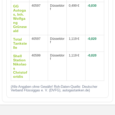
40597
Düsseldor
0,499 €
-0,030
GG
f
Autoga
s, Inh.
Wolfga
ng
Grünew
ald
40597
Düsseldor
1,119 €
-0,020
Total
f
Tankste
lle
40599
Düsseldor
1,119 €
-0,020
Shell
f
Station
Nikolao
s
Christof
oridis
(Alle Angaben ohne Gewähr! Roh-Daten-Quelle: Deutscher
Verband Flüssiggas e. V. (DVFG), autogastanken.de)