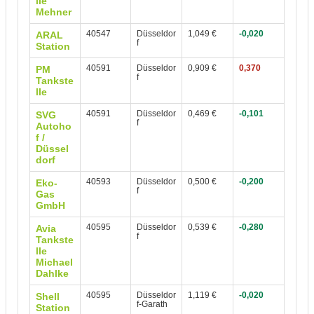
lle
Mehner
40547
Düsseldor
1,049 €
-0,020
ARAL
f
Station
40591
Düsseldor
0,909 €
0,370
PM
f
Tankste
lle
40591
Düsseldor
0,469 €
-0,101
SVG
f
Autoho
f /
Düssel
dorf
40593
Düsseldor
0,500 €
-0,200
Eko-
f
Gas
GmbH
40595
Düsseldor
0,539 €
-0,280
Avia
f
Tankste
lle
Michael
Dahlke
40595
Düsseldor
1,119 €
-0,020
Shell
f-Garath
Station