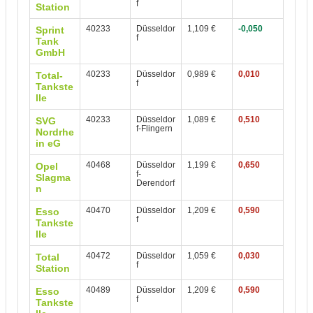
f
Station
40233
Düsseldor
1,109 €
-0,050
Sprint
f
Tank
GmbH
40233
Düsseldor
0,989 €
0,010
Total-
f
Tankste
lle
40233
Düsseldor
1,089 €
0,510
SVG
f-Flingern
Nordrhe
in eG
40468
Düsseldor
1,199 €
0,650
Opel
f-
Slagma
Derendorf
n
40470
Düsseldor
1,209 €
0,590
Esso
f
Tankste
lle
40472
Düsseldor
1,059 €
0,030
Total
f
Station
40489
Düsseldor
1,209 €
0,590
Esso
f
Tankste