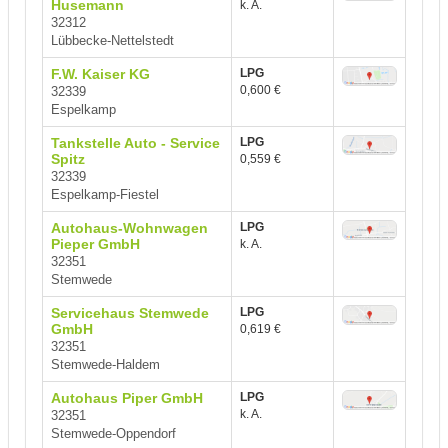
Husemann
k. A.
32312
Lübbecke-Nettelstedt
F.W. Kaiser KG
LPG
0,600 €
32339
Espelkamp
Tankstelle Auto - Service
LPG
Spitz
0,559 €
32339
Espelkamp-Fiestel
Autohaus-Wohnwagen
LPG
Pieper GmbH
k. A.
32351
Stemwede
Servicehaus Stemwede
LPG
GmbH
0,619 €
32351
Stemwede-Haldem
Autohaus Piper GmbH
LPG
k. A.
32351
Stemwede-Oppendorf