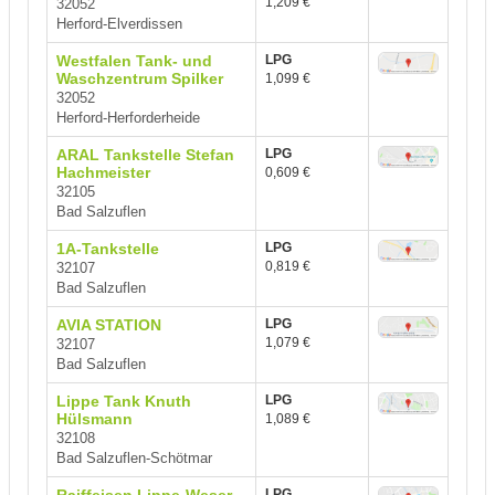
1,209 €
32052
Herford-Elverdissen
Westfalen Tank- und
LPG
Waschzentrum Spilker
1,099 €
32052
Herford-Herforderheide
ARAL Tankstelle Stefan
LPG
Hachmeister
0,609 €
32105
Bad Salzuflen
1A-Tankstelle
LPG
0,819 €
32107
Bad Salzuflen
AVIA STATION
LPG
1,079 €
32107
Bad Salzuflen
Lippe Tank Knuth
LPG
Hülsmann
1,089 €
32108
Bad Salzuflen-Schötmar
LPG