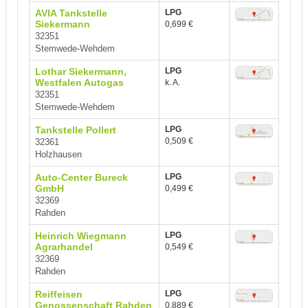
AVIA Tankstelle
LPG
Siekermann
0,699 €
32351
Stemwede-Wehdem
Lothar Siekermann,
LPG
Westfalen Autogas
k. A.
32351
Stemwede-Wehdem
Tankstelle Pollert
LPG
0,509 €
32361
Holzhausen
Auto-Center Bureck
LPG
GmbH
0,499 €
32369
Rahden
Heinrich Wiegmann
LPG
Agrarhandel
0,549 €
32369
Rahden
Reiffeisen
LPG
Genossenschaft Rahden
0,889 €