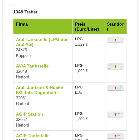
1348
Treffer
Firma
Preis
Standor
(Euro/Liter)
t
Aral Tankstelle (LPG der
LPG
Aral AG)
1,129 €
24376
Kappeln
AVIA Tankstelle
LPG
1,099 €
32049
Herford
Aral, Jantzon & Hocke
LPG
KG, Inh. Degenhart
k. A.
32051
Herford
AGIP Station
LPG
1,209 €
32052
Herford
AGIP Tankstelle
LPG