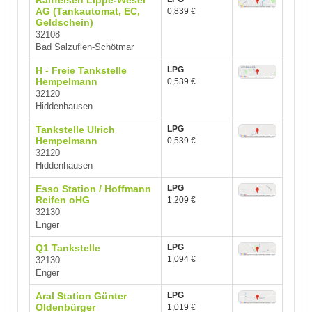
Raiffeisen Lippe-Weser
AG (Tankautomat, EC,
0,839 €
Geldschein)
32108
Bad Salzuflen-Schötmar
H - Freie Tankstelle
LPG
Hempelmann
0,539 €
32120
Hiddenhausen
Tankstelle Ulrich
LPG
Hempelmann
0,539 €
32120
Hiddenhausen
Esso Station / Hoffmann
LPG
Reifen oHG
1,209 €
32130
Enger
Q1 Tankstelle
LPG
1,094 €
32130
Enger
Aral Station Günter
LPG
Oldenbürger
1,019 €