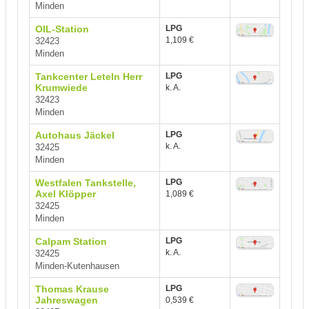
Minden
OIL-Station
LPG
1,109 €
32423
Minden
Tankcenter Leteln Herr
LPG
Krumwiede
k. A.
32423
Minden
Autohaus Jäckel
LPG
k. A.
32425
Minden
Westfalen Tankstelle,
LPG
Axel Klöpper
1,089 €
32425
Minden
Calpam Station
LPG
k. A.
32425
Minden-Kutenhausen
Thomas Krause
LPG
Jahreswagen
0,539 €