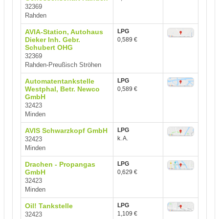
32369
Rahden
AVIA-Station, Autohaus
LPG
Dieker Inh. Gebr.
0,589 €
Schubert OHG
32369
Rahden-Preußisch Ströhen
Automatentankstelle
LPG
Westphal, Betr. Newco
0,589 €
GmbH
32423
Minden
AVIS Schwarzkopf GmbH
LPG
k. A.
32423
Minden
Drachen - Propangas
LPG
GmbH
0,629 €
32423
Minden
Oil! Tankstelle
LPG
1,109 €
32423