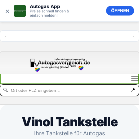
Autogas App
×
ÖFFNEN
Preise schnell finden &
einfach melden!
ANZEIGE
📍
🔍
Vinol Tankstelle
Ihre Tankstelle für Autogas