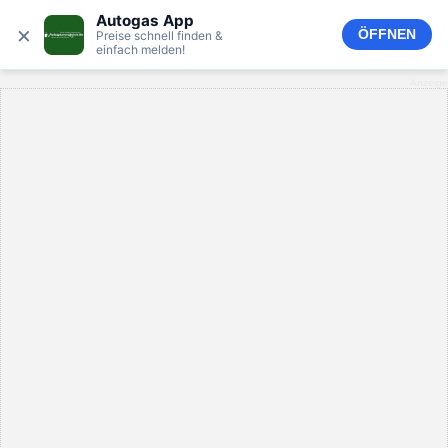
Autogas App
×
ÖFFNEN
Preise schnell finden &
einfach melden!
Anzeige