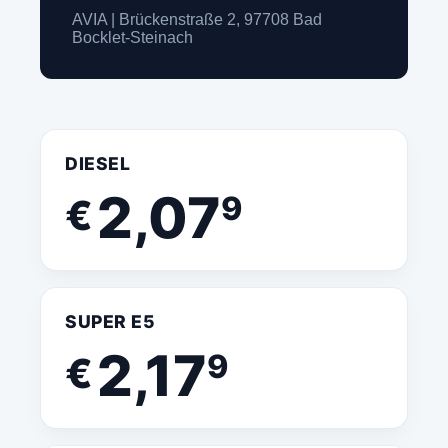
AVIA | Brückenstraße 2, 97708 Bad
Bocklet-Steinach
DIESEL
2,07
9
€
SUPER E5
2,17
9
€