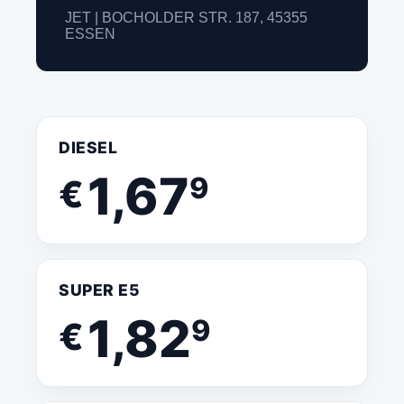
JET | BOCHOLDER STR. 187, 45355
ESSEN
DIESEL
1,67
9
€
SUPER E5
1,82
9
€