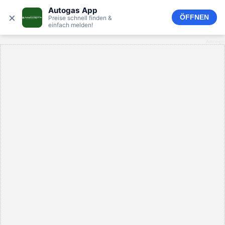
Autogas App
×
ÖFFNEN
Preise schnell finden &
einfach melden!
Anzeige