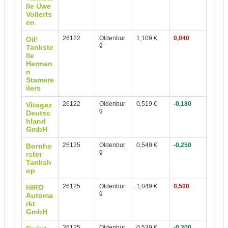
lle Uwe
Vollerts
en
26122
Oldenbur
1,109 €
0,040
Oil!
g
Tankste
lle
Herman
n
Stamere
ilers
26122
Oldenbur
0,519 €
-0,180
Vitogaz
g
Deutsc
hland
GmbH
26125
Oldenbur
0,549 €
-0,250
Bornho
g
rster
Tanksh
op
26125
Oldenbur
1,049 €
0,500
HIRO
g
Automa
rkt
GmbH
26125
Oldenbur
0,539 €
-0,200