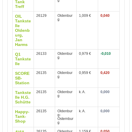
g
Tank
Treff
26129
Oldenbur
1,009 €
0,040
OIL
g
Tankste
lle
Oldenb
urg,
Jan
Harms
26133
Oldenbur
0,979 €
-0,010
Q1
g
Tankste
lle
26135
Oldenbur
0,959 €
0,420
SCORE
g
SB-
Station
26135
Oldenbur
k. A.
0,000
Tankste
g
lle H.G.
Schütte
26135
Oldenbur
k. A.
0,000
Happy-
g-
Tank-
Osternbur
Shop
g
26135
Oldenbur
1,159 €
0,050