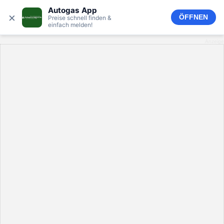
Autogas App
×
ÖFFNEN
Preise schnell finden &
einfach melden!
Anzeige