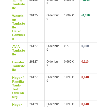
Sprint
g
Tankste
lle
26125
Oldenbur
1,009 €
-0,010
Westfal
g
en-
Tankste
lle
Heiko
Lammer
s
26127
Oldenbur
k. A.
0,000
AVIA
g
Tankste
lle
26127
Oldenbur
0,669 €
0,110
Familia
g
Tankste
lle
26127
Oldenbur
1,099 €
0,140
Hoyer /
g
Familia
Tank-
Treff
Oldenb
urg
26129
Oldenbur
1,099 €
0,140
Hoyer