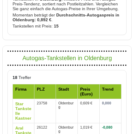
Preis-Tendenz, sortiert nach Postleitzahlen. Vergleichen
Sie ganz einfach die Autogas-Preise in Ihrer Umgebung.
Momentan beträgt der
Durchschnitts-Autogaspreis in
Oldenburg: 0,892 €
.
Tankstellen mit Preis:
15
Autogas-Tankstellen in Oldenburg
18
Treffer
Firma
PLZ
Stadt
Preis
Trend
(Euro)
23758
Oldenbur
0,609 €
0,000
Star
g
Tankste
lle
Kastner
26122
Oldenbur
1,019 €
-0,080
Aral
g
Tankste